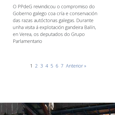
O PPdeG reivindicou o compromiso do
Goberno galego coa cría e conservación
das razas autóctonas galegas. Durante
unha visita á explotación gandeira Balín,
en Verea, os deputados do Grupo
Parlamentario
1
2
3
4
5
6
7
Anterior »