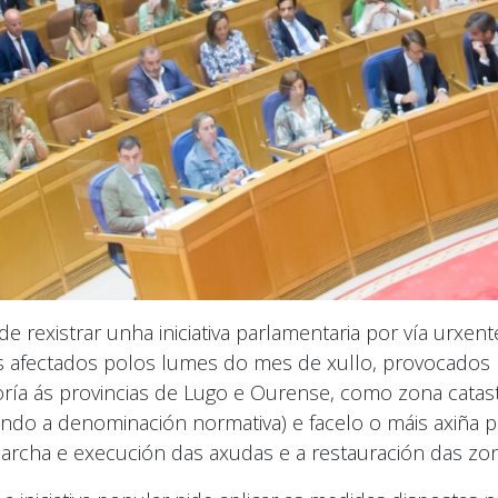
 rexistrar unha iniciativa parlamentaria por vía urxent
os afectados polos lumes do mes de xullo, provocado
oría ás provincias de Lugo e Ourense, como zona catas
undo a denominación normativa) e facelo o máis axiña p
archa e execución das axudas e a restauración das zon