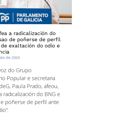
ea a radicalización do
ao de poñerse de perfil
 de exaltación do odio e
ncia
osto de 2026
avoz do Grupo
io Popular e secretaria
deG, Paula Prado, afeou,
a radicalización do BNG e
 poñerse de perfil ante
io”: