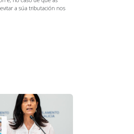
ón e, no caso de que as
evitar a súa tributación nos