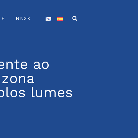
TE
NNXX
xente ao
 zona
polos lumes