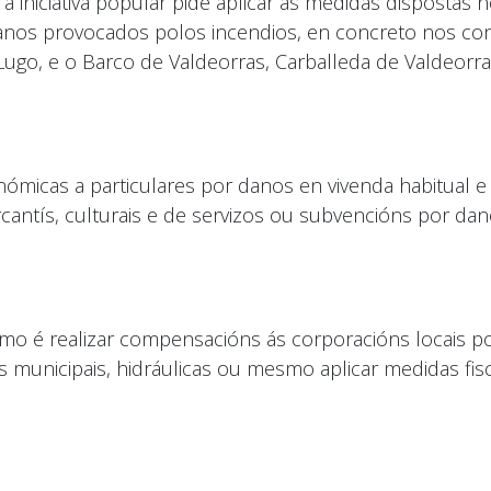
 iniciativa popular pide aplicar as medidas dispostas no
 danos provocados polos incendios, en concreto nos co
Lugo, e o Barco de Valdeorras, Carballeda de Valdeorra
ómicas a particulares por danos en vivenda habitual e
cantís, culturais e de servizos ou subvencións por dan
mo é realizar compensacións ás corporacións locais po
 municipais, hidráulicas ou mesmo aplicar medidas fisc