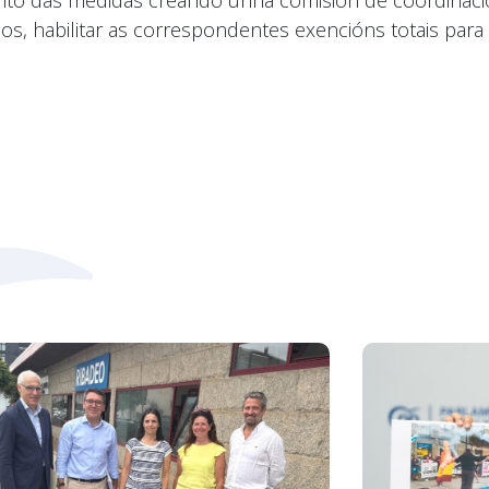
ento das medidas creando unha comisión de coordinaci
os, habilitar as correspondentes exencións totais para 