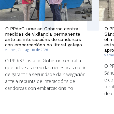
O PPdeG urxe ao Goberno central
O PP
medidas de vixilancia permanente
Sánc
ante as interaccións de candorcas
elim
con embarcacións no litoral galego
estr
viernes, 7 de agosto de 2026
apr
vierne
O PPdeG insta ao Goberno central a
O P
que active as medidas necesarias co fin
Sánc
de garantir a seguridade da navegación
e co
ante a repunta de interaccións de
terri
candorcas con embarcacións no
de q