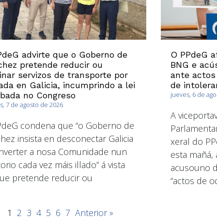
deG advirte que o Goberno de
O PPdeG af
hez pretende reducir ou
BNG e acús
inar servizos de transporte por
ante actos
ada en Galicia, incumprindo a lei
de intolera
obada no Congreso
jueves, 6 de ag
s, 7 de agosto de 2026
A viceport
PdeG condena que “o Goberno de
Parlamentar
hez insista en desconectar Galicia
xeral do PP
nverter a nosa Comunidade nun
esta mañá, 
torio cada vez máis illado” á vista
acusouno de
ue pretende reducir ou
“actos de od
1
2
3
4
5
6
7
Anterior »