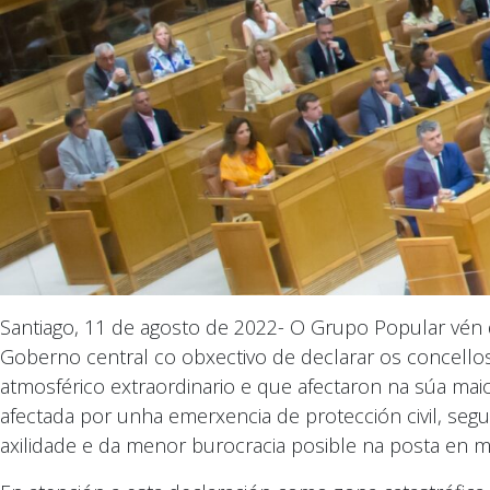
Santiago, 11 de agosto de 2022- O Grupo Popular vén de
Goberno central co obxectivo de declarar os concell
atmosférico extraordinario e que afectaron na súa mai
afectada por unha emerxencia de protección civil, seg
axilidade e da menor burocracia posible na posta en m