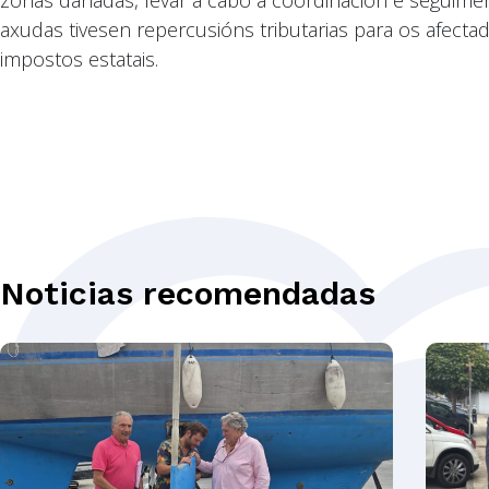
zonas danadas, levar a cabo a coordinación e seguim
axudas tivesen repercusións tributarias para os afectad
impostos estatais.
Noticias recomendadas