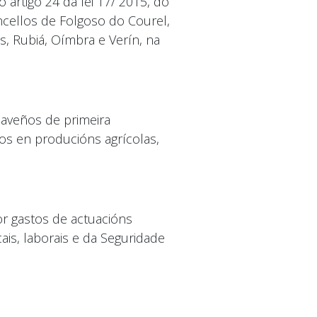
 artigo 24 da lei 17/ 2015, do
ncellos de Folgoso do Courel,
s, Rubiá, Oímbra e Verín, na
 aveños de primeira
os en producións agrícolas,
r gastos de actuacións
ais, laborais e da Seguridade