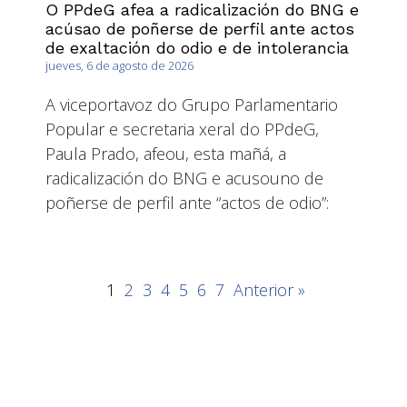
O PPdeG afea a radicalización do BNG e
acúsao de poñerse de perfil ante actos
de exaltación do odio e de intolerancia
jueves, 6 de agosto de 2026
A viceportavoz do Grupo Parlamentario
Popular e secretaria xeral do PPdeG,
Paula Prado, afeou, esta mañá, a
radicalización do BNG e acusouno de
poñerse de perfil ante “actos de odio”:
1
2
3
4
5
6
7
Anterior »