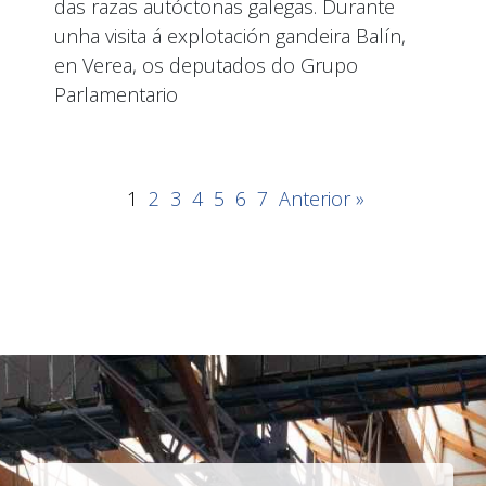
das razas autóctonas galegas. Durante
unha visita á explotación gandeira Balín,
en Verea, os deputados do Grupo
Parlamentario
1
2
3
4
5
6
7
Anterior »