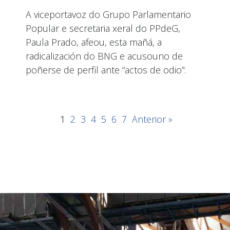
A viceportavoz do Grupo Parlamentario
Popular e secretaria xeral do PPdeG,
Paula Prado, afeou, esta mañá, a
radicalización do BNG e acusouno de
poñerse de perfil ante “actos de odio”:
1
2
3
4
5
6
7
Anterior »