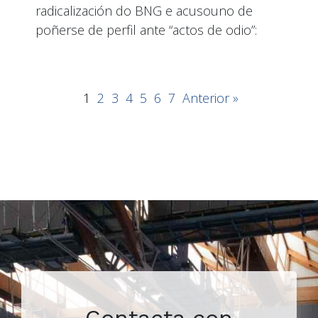
radicalización do BNG e acusouno de
poñerse de perfil ante “actos de odio”:
1
2
3
4
5
6
7
Anterior »
Contacta con