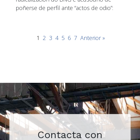
poñerse de perfil ante “actos de odio”:
1
2
3
4
5
6
7
Anterior »
Contacta con