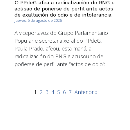
O PPdeG afea a radicalización do BNG e
acúsao de poñerse de perfil ante actos
de exaltación do odio e de intolerancia
jueves, 6 de agosto de 2026
A viceportavoz do Grupo Parlamentario
Popular e secretaria xeral do PPdeG,
Paula Prado, afeou, esta mañá, a
radicalización do BNG e acusouno de
poñerse de perfil ante “actos de odio”:
1
2
3
4
5
6
7
Anterior »