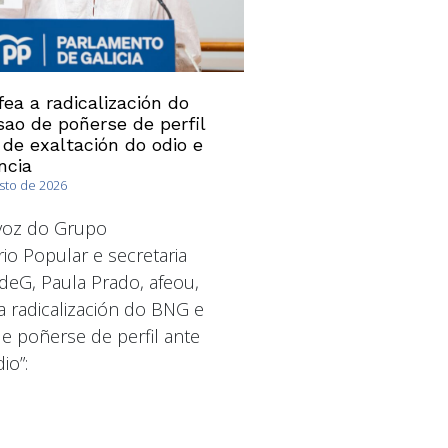
ea a radicalización do
ao de poñerse de perfil
 de exaltación do odio e
ncia
osto de 2026
avoz do Grupo
io Popular e secretaria
deG, Paula Prado, afeou,
a radicalización do BNG e
 poñerse de perfil ante
io”: