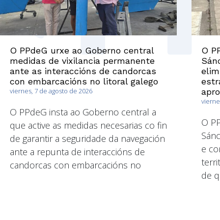
O PPdeG urxe ao Goberno central
O PP
medidas de vixilancia permanente
Sánc
ante as interaccións de candorcas
elim
con embarcacións no litoral galego
estr
viernes, 7 de agosto de 2026
apr
vierne
O PPdeG insta ao Goberno central a
O P
que active as medidas necesarias co fin
Sánc
de garantir a seguridade da navegación
e co
ante a repunta de interaccións de
terri
candorcas con embarcacións no
de q