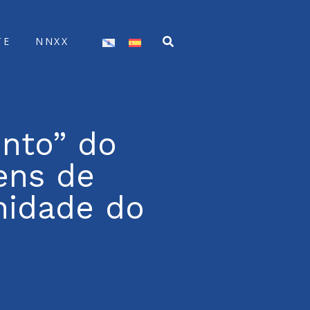
TE
NNXX
nto” do
ens de
nidade do