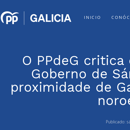
INICIO
CONÓC
O PPdeG critica
Goberno de Sá
proximidade de Ga
noro
Publicado:
s