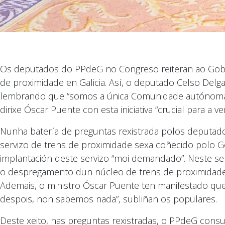
Os deputados do PPdeG no Congreso reiteran ao Gobern
de proximidade en Galicia. Así, o deputado Celso Delg
lembrando que “somos a única Comunidade autónoma do
dirixe Óscar Puente con esta iniciativa “crucial para a 
Nunha batería de preguntas rexistrada polos deputad
servizo de trens de proximidade sexa coñecido polo Go
implantación deste servizo “moi demandado”. Neste sen
o despregamento dun núcleo de trens de proximidade e
Ademais, o ministro Óscar Puente ten manifestado que
despois, non sabemos nada”, subliñan os populares.
Deste xeito, nas preguntas rexistradas, o PPdeG cons