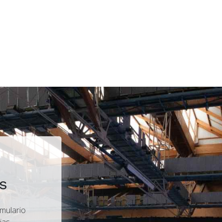
s
rmulario