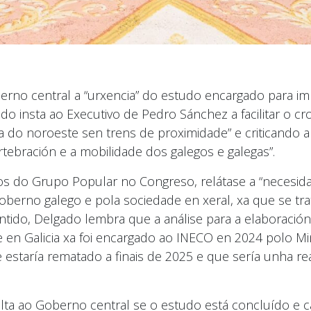
o central a “urxencia” do estudo encargado para impl
ado insta ao Executivo de Pedro Sánchez a facilitar o 
 noroeste sen trens de proximidade” e criticando a 
vertebración e a mobilidade dos galegos e galegas”.
os do Grupo Popular no Congreso, relátase a “necesid
berno galego e pola sociedade en xeral, xa que se tra
tido, Delgado lembra que a análise para a elaboración
n Galicia xa foi encargado ao INECO en 2024 polo Min
 estaría rematado a finais de 2025 e que sería unha r
ulta ao Goberno central se o estudo está concluído e 