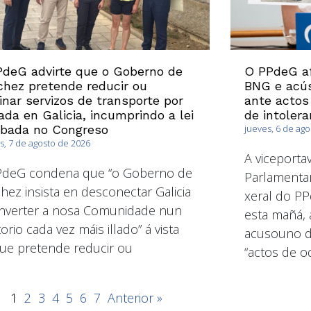
deG advirte que o Goberno de
O PPdeG af
hez pretende reducir ou
BNG e acús
inar servizos de transporte por
ante actos
ada en Galicia, incumprindo a lei
de intolera
obada no Congreso
jueves, 6 de ag
s, 7 de agosto de 2026
A viceport
PdeG condena que “o Goberno de
Parlamentar
hez insista en desconectar Galicia
xeral do PP
nverter a nosa Comunidade nun
esta mañá, 
torio cada vez máis illado” á vista
acusouno de
ue pretende reducir ou
“actos de od
1
2
3
4
5
6
7
Anterior »