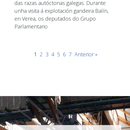
das razas autóctonas galegas. Durante
unha visita á explotación gandeira Balín,
en Verea, os deputados do Grupo
Parlamentario
1
2
3
4
5
6
7
Anterior »