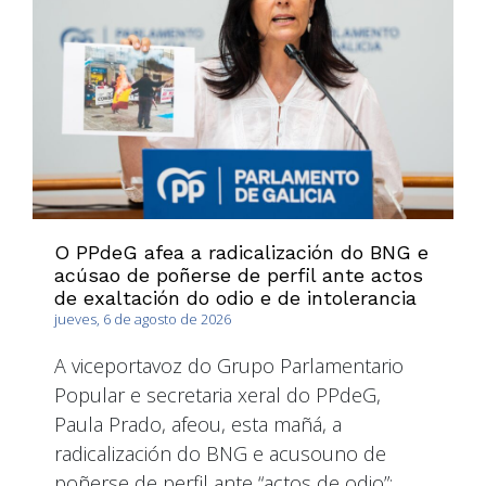
O PPdeG afea a radicalización do BNG e
acúsao de poñerse de perfil ante actos
de exaltación do odio e de intolerancia
jueves, 6 de agosto de 2026
A viceportavoz do Grupo Parlamentario
Popular e secretaria xeral do PPdeG,
Paula Prado, afeou, esta mañá, a
radicalización do BNG e acusouno de
poñerse de perfil ante “actos de odio”: