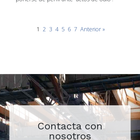
1
2
3
4
5
6
7
Anterior »
Contacta con
nosotros