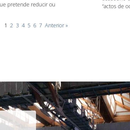
ue pretende reducir ou
“actos de od
1
2
3
4
5
6
7
Anterior »