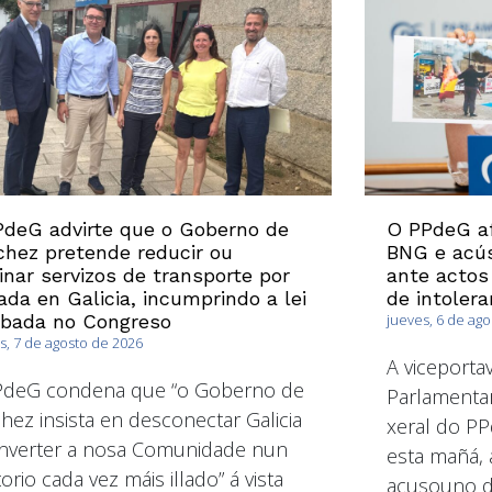
deG advirte que o Goberno de
O PPdeG af
hez pretende reducir ou
BNG e acús
inar servizos de transporte por
ante actos
ada en Galicia, incumprindo a lei
de intolera
obada no Congreso
jueves, 6 de ag
s, 7 de agosto de 2026
A viceport
PdeG condena que “o Goberno de
Parlamentar
hez insista en desconectar Galicia
xeral do PP
nverter a nosa Comunidade nun
esta mañá, 
torio cada vez máis illado” á vista
acusouno de