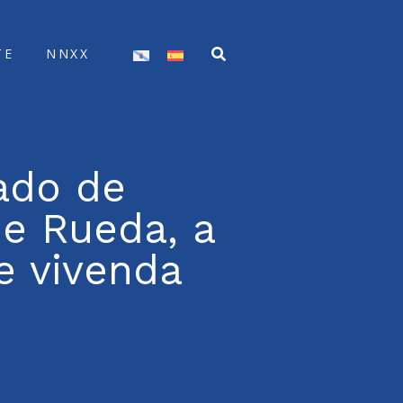
TE
NNXX
ado de
e Rueda, a
de vivenda