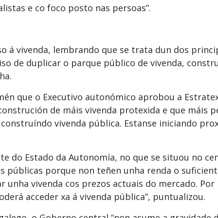
listas e co foco posto nas persoas”.
o á vivenda, lembrando que se trata dun dos princ
o de duplicar o parque público de vivenda, constru
ha.
mén que o Executivo autonómico aprobou a Estratex
construción de máis vivenda protexida e que máis pe
 construíndo vivenda pública. Estanse iniciando pro
e do Estado da Autonomía, no que se situou no cent
s públicas porque non teñen unha renda o suficien
 unha vivenda cos prezos actuais do mercado. Por i
derá acceder xa á vivenda pública”, puntualizou.
alego, o Goberno central “non asume a gravidade 