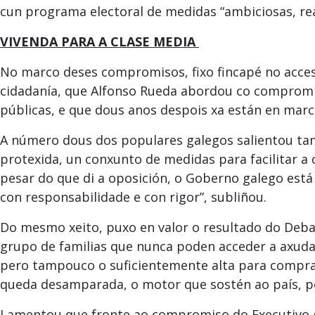
cun programa electoral de medidas “ambiciosas, rea
VIVENDA PARA A CLASE MEDIA
No marco deses compromisos, fixo fincapé no acces
cidadanía, que Alfonso Rueda abordou co compromis
públicas, e que dous anos despois xa están en marc
A número dous dos populares galegos salientou ta
protexida, un conxunto de medidas para facilitar a 
pesar do que di a oposición, o Goberno galego está
con responsabilidade e con rigor”, subliñou.
Do mesmo xeito, puxo en valor o resultado do Debat
grupo de familias que nunca poden acceder a axuda
pero tampouco o suficientemente alta para comprar
queda desamparada, o motor que sostén ao país, po
Lamentou que fronte ao compromiso do Executivo g