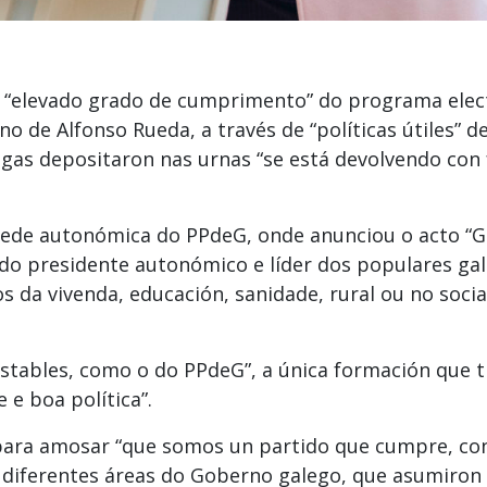
 o “elevado grado de cumprimento” do programa elec
 de Alfonso Rueda, a través de “políticas útiles” d
gas depositaron nas urnas “se está devolvendo con f
sede autonómica do PPdeG, onde anunciou o acto “Ga
 do presidente autonómico e líder dos populares ga
s da vivenda, educación, sanidade, rural ou no soc
estables, como o do PPdeG”, a única formación que t
 e boa política”.
 para amosar “que somos un partido que cumpre, con
as diferentes áreas do Goberno galego, que asumir