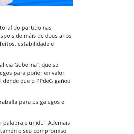
toral do partido nas
espois de máis de dous anos
eitos, estabilidade e
licia Goberna”, que se
legos para poñer en valor
ial dende que o PPdeG gañou
raballa para os galegos e
 palabra e unido”. Ademais
on tamén o seu compromiso