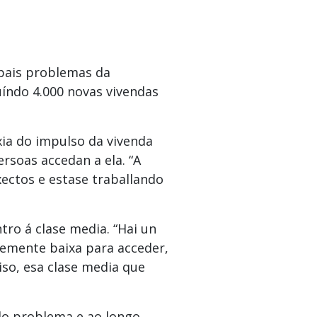
ipais problemas da
índo 4.000 novas vivendas
ia do impulso da vivenda
rsoas accedan a ela. “A
xectos e estase traballando
ro á clase media. “Hai un
temente baixa para acceder,
so, esa clase media que
do problema e ao longo