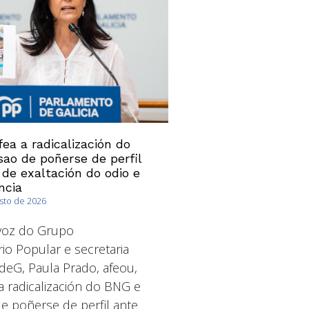
ea a radicalización do
ao de poñerse de perfil
 de exaltación do odio e
ncia
osto de 2026
avoz do Grupo
io Popular e secretaria
deG, Paula Prado, afeou,
a radicalización do BNG e
 poñerse de perfil ante