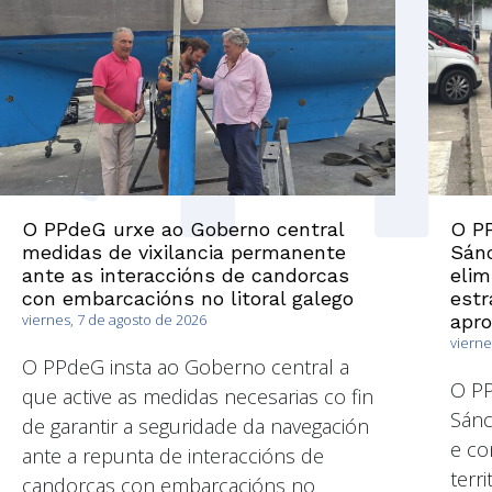
O PPdeG urxe ao Goberno central
O PP
medidas de vixilancia permanente
Sánc
ante as interaccións de candorcas
elim
con embarcacións no litoral galego
estr
viernes, 7 de agosto de 2026
apr
vierne
O PPdeG insta ao Goberno central a
O P
que active as medidas necesarias co fin
Sánc
de garantir a seguridade da navegación
e co
ante a repunta de interaccións de
terri
candorcas con embarcacións no