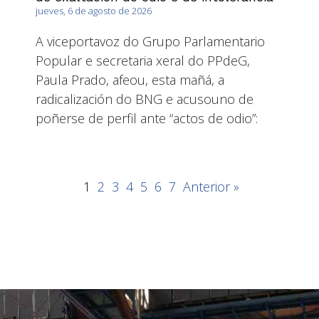
jueves, 6 de agosto de 2026
A viceportavoz do Grupo Parlamentario
Popular e secretaria xeral do PPdeG,
Paula Prado, afeou, esta mañá, a
radicalización do BNG e acusouno de
poñerse de perfil ante “actos de odio”:
1
2
3
4
5
6
7
Anterior »