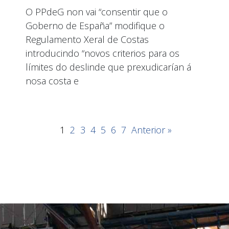
O PPdeG non vai “consentir que o
Goberno de España” modifique o
Regulamento Xeral de Costas
introducindo “novos criterios para os
límites do deslinde que prexudicarían á
nosa costa e
1
2
3
4
5
6
7
Anterior »