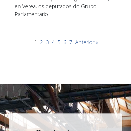
en Verea, os deputados do Grupo
Parlamentario
1
2
3
4
5
6
7
Anterior »