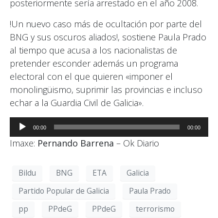
posteriormente sería arrestado en el año 2008.
!Un nuevo caso más de ocultación por parte del
BNG y sus oscuros aliados!, sostiene Paula Prado
al tiempo que acusa a los nacionalistas de
pretender esconder además un programa
electoral con el que quieren «imponer el
monolingüismo, suprimir las provincias e incluso
echar a la Guardia Civil de Galicia».
Reproductor
00:00
00:00
de
Imaxe:
Pernando Barrena
– Ok Diario
audio
Bildu
BNG
ETA
Galicia
Partido Popular de Galicia
Paula Prado
pp
PPdeG
PPdeG
terrorismo