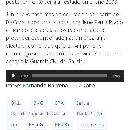
posteriormente sería arrestado en el año 2008.
!Un nuevo caso más de ocultación por parte del
BNG y sus oscuros aliados!, sostiene Paula Prado
al tiempo que acusa a los nacionalistas de
pretender esconder además un programa
electoral con el que quieren «imponer el
monolingüismo, suprimir las provincias e incluso
echar a la Guardia Civil de Galicia».
Reproductor
00:00
00:00
de
Imaxe:
Pernando Barrena
– Ok Diario
audio
Bildu
BNG
ETA
Galicia
Partido Popular de Galicia
Paula Prado
pp
PPdeG
PPdeG
terrorismo