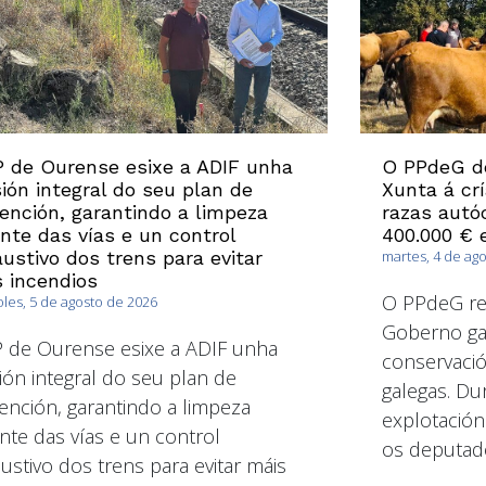
 de Ourense esixe a ADIF unha
O PPdeG d
sión integral do seu plan de
Xunta á cr
ención, garantindo a limpeza
razas autó
nte das vías e un control
400.000 € 
ustivo dos trens para evitar
martes, 4 de ag
 incendios
O PPdeG re
les, 5 de agosto de 2026
Goberno gal
 de Ourense esixe a ADIF unha
conservació
sión integral do seu plan de
galegas. Dur
ención, garantindo a limpeza
explotación
nte das vías e un control
os deputad
ustivo dos trens para evitar máis