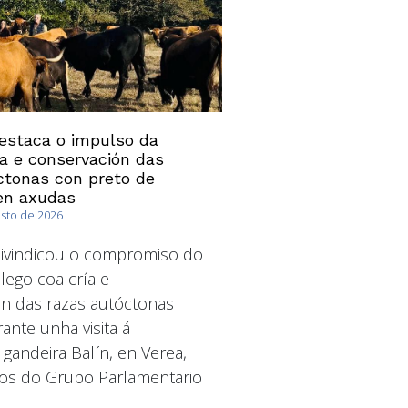
estaca o impulso da
ía e conservación das
ctonas con preto de
en axudas
osto de 2026
ivindicou o compromiso do
ego coa cría e
n das razas autóctonas
ante unha visita á
 gandeira Balín, en Verea,
os do Grupo Parlamentario