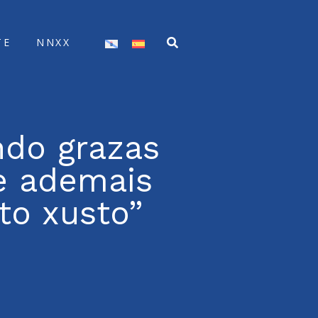
TE
NNXX
ndo grazas
e ademais
to xusto”