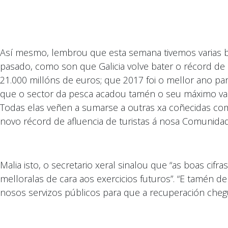
Así mesmo, lembrou que esta semana tivemos varias b
pasado, como son que Galicia volve bater o récord de 
21.000 millóns de euros; que 2017 foi o mellor ano pa
que o sector da pesca acadou tamén o seu máximo valo
Todas elas veñen a sumarse a outras xa coñecidas co
novo récord de afluencia de turistas á nosa Comunida
Malia isto, o secretario xeral sinalou que “as boas ci
melloralas de cara aos exercicios futuros”. “E tamén 
nosos servizos públicos para que a recuperación chegu