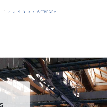
1
2
3
4
5
6
7
Anterior »
s