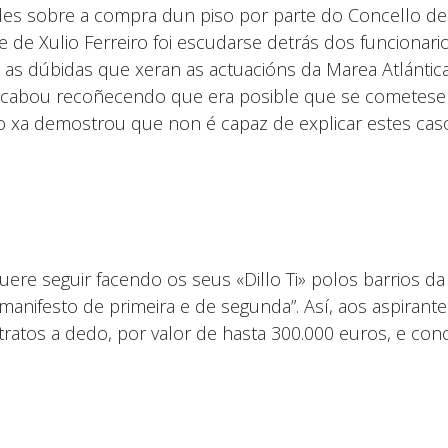
es sobre a compra dun piso por parte do Concello de
e de Xulio Ferreiro foi escudarse detrás dos funcionari
 as dúbidas que xeran as actuacións da Marea Atlántic
 acabou recoñecendo que era posible que se cometese
eiro xa demostrou que non é capaz de explicar estes ca
uere seguir facendo os seus «Dillo Ti» polos barrios da
 manifesto de primeira e de segunda”. Así, aos aspirant
ntratos a dedo, por valor de hasta 300.000 euros, e con