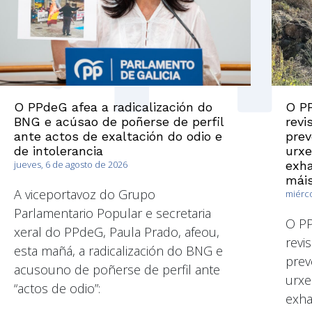
O PPdeG afea a radicalización do
O PP
BNG e acúsao de poñerse de perfil
revi
ante actos de exaltación do odio e
prev
de intolerancia
urxe
jueves, 6 de agosto de 2026
exha
máis
A viceportavoz do Grupo
miérco
Parlamentario Popular e secretaria
O PP
xeral do PPdeG, Paula Prado, afeou,
revi
esta mañá, a radicalización do BNG e
prev
acusouno de poñerse de perfil ante
urxe
“actos de odio”:
exha