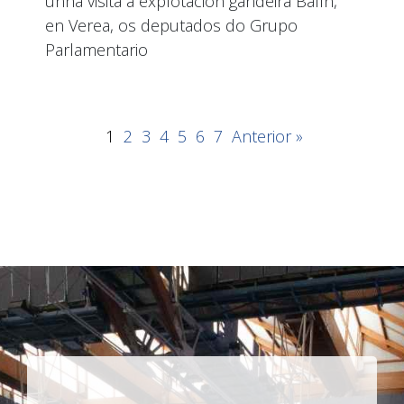
unha visita á explotación gandeira Balín,
en Verea, os deputados do Grupo
Parlamentario
1
2
3
4
5
6
7
Anterior »