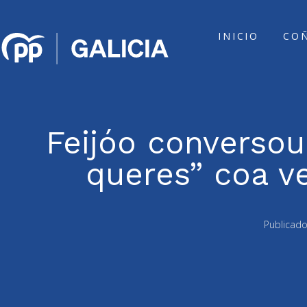
INICIO
CO
Feijóo conversou 
queres” coa v
Publicad