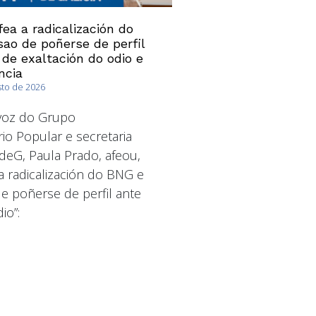
ea a radicalización do
ao de poñerse de perfil
 de exaltación do odio e
ncia
sto de 2026
avoz do Grupo
io Popular e secretaria
deG, Paula Prado, afeou,
a radicalización do BNG e
 poñerse de perfil ante
io”: