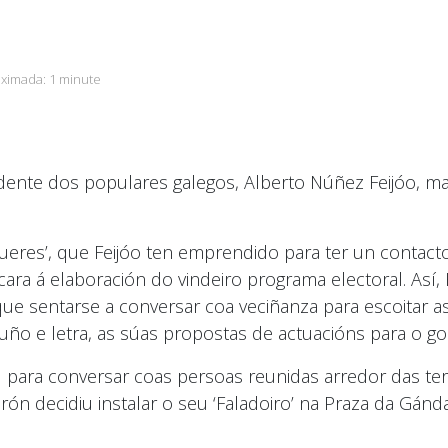
oximada:
1 minute
idente dos populares galegos, Alberto Núñez Feijóo, m
 queres’, que Feijóo ten emprendido para ter un contact
ara á elaboración do vindeiro programa electoral. Así, F
que sentarse a conversar coa veciñanza para escoitar 
uño e letra, as súas propostas de actuacións para o g
 para conversar coas persoas reunidas arredor das terr
n decidiu instalar o seu ‘Faladoiro’ na Praza da Gánda