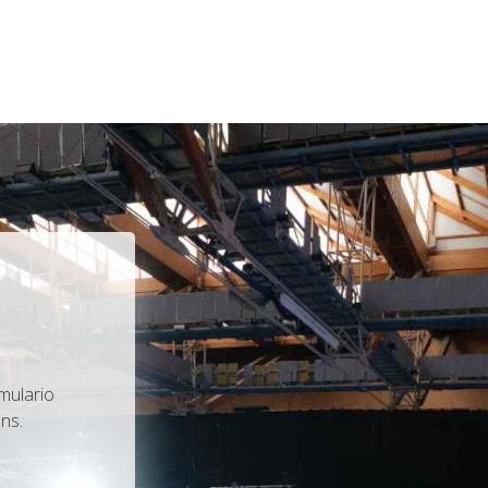
mulario
ns.