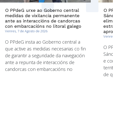
O PPdeG urxe ao Goberno central
O PP
medidas de vixilancia permanente
Sánc
ante as interaccións de candorcas
elim
con embarcacións no litoral galego
estr
Venres, 7 de Agosto de 2026
apr
Venres
O PPdeG insta ao Goberno central a
O P
que active as medidas necesarias co fin
Sánc
de garantir a seguridade da navegación
e co
ante a repunta de interaccións de
terri
candorcas con embarcacións no
de q