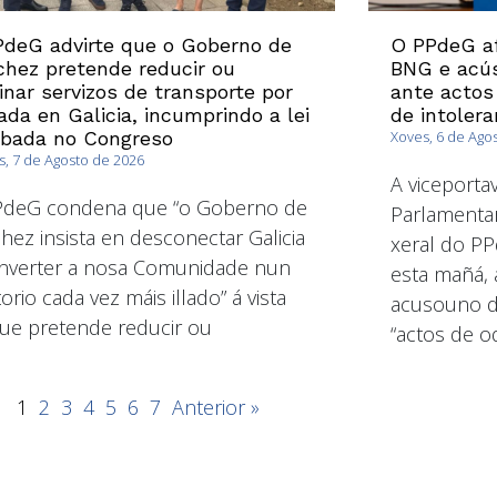
deG advirte que o Goberno de
O PPdeG af
hez pretende reducir ou
BNG e acús
inar servizos de transporte por
ante actos
ada en Galicia, incumprindo a lei
de intolera
obada no Congreso
Xoves, 6 de Ago
, 7 de Agosto de 2026
A viceport
PdeG condena que “o Goberno de
Parlamentar
hez insista en desconectar Galicia
xeral do PP
nverter a nosa Comunidade nun
esta mañá, 
torio cada vez máis illado” á vista
acusouno de
ue pretende reducir ou
“actos de od
1
2
3
4
5
6
7
Anterior »