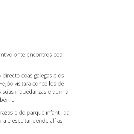
antivo onte encontros coa
o directo coas galegas e os
eijóo visitará concellos de
as súas inquedanzas e dunha
oberno.
azas e do parque infantil da
ra e escoitar dende alí as