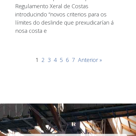
Regulamento Xeral de Costas
introducindo “novos criterios para os
límites do deslinde que prexudicarían á
nosa costa e
1
2
3
4
5
6
7
Anterior »