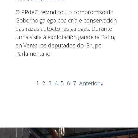
O PPdeG reivindicou o compromiso do
Goberno galego coa cría e conservación
das razas autóctonas galegas. Durante
unha visita á explotación gandeira Balín,
en Verea, os deputados do Grupo
Parlamentario
1
2
3
4
5
6
7
Anterior »