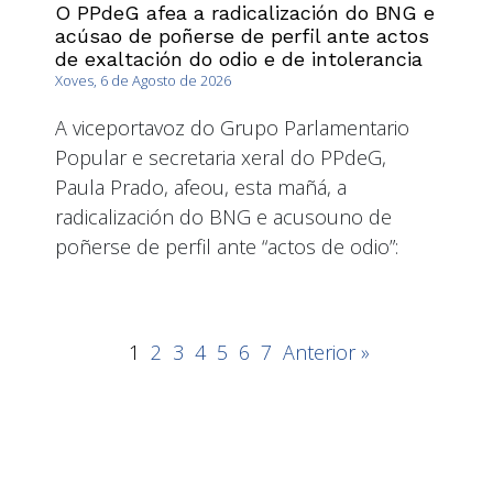
O PPdeG afea a radicalización do BNG e
acúsao de poñerse de perfil ante actos
de exaltación do odio e de intolerancia
Xoves, 6 de Agosto de 2026
A viceportavoz do Grupo Parlamentario
Popular e secretaria xeral do PPdeG,
Paula Prado, afeou, esta mañá, a
radicalización do BNG e acusouno de
poñerse de perfil ante “actos de odio”:
1
2
3
4
5
6
7
Anterior »