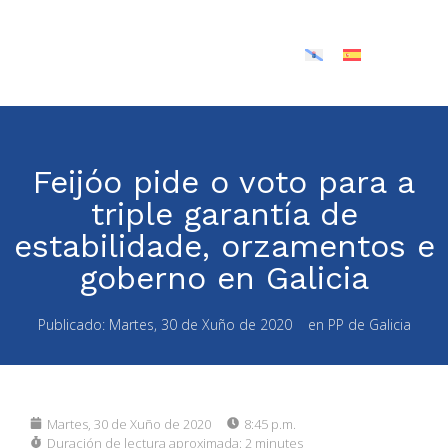
Feijóo pide o voto para a
triple garantía de
estabilidade, orzamentos e
goberno en Galicia
Publicado:
Martes, 30 de Xuño de 2020
en
PP de Galicia
Martes, 30 de Xuño de 2020
8:45 p.m.
Duración de lectura aproximada:
2 minutes