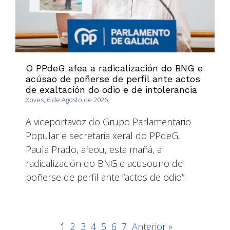
O PPdeG afea a radicalización do BNG e
acúsao de poñerse de perfil ante actos
de exaltación do odio e de intolerancia
Xoves, 6 de Agosto de 2026
A viceportavoz do Grupo Parlamentario
Popular e secretaria xeral do PPdeG,
Paula Prado, afeou, esta mañá, a
radicalización do BNG e acusouno de
poñerse de perfil ante “actos de odio”:
1
2
3
4
5
6
7
Anterior »