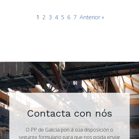
1
2
3
4
5
6
7
Anterior »
Contacta con nós
O PP de Galicia pon á súa disposición o
seguinte formulario para que nos poida enviar