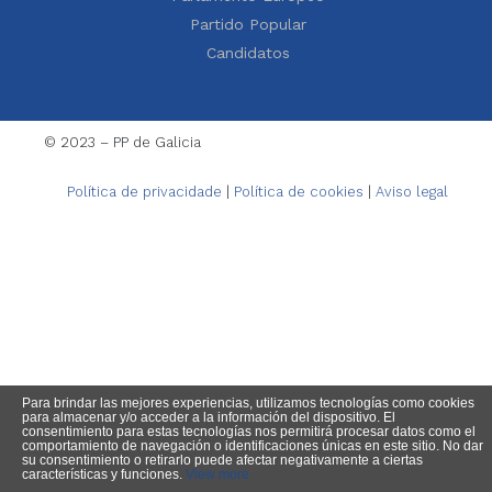
Partido Popular
Candidatos
© 2023 – PP de Galicia
Política de privacidade
|
Política de cookies
|
Aviso legal
Para brindar las mejores experiencias, utilizamos tecnologías como cookies
para almacenar y/o acceder a la información del dispositivo. El
consentimiento para estas tecnologías nos permitirá procesar datos como el
comportamiento de navegación o identificaciones únicas en este sitio. No dar
su consentimiento o retirarlo puede afectar negativamente a ciertas
características y funciones.
View more