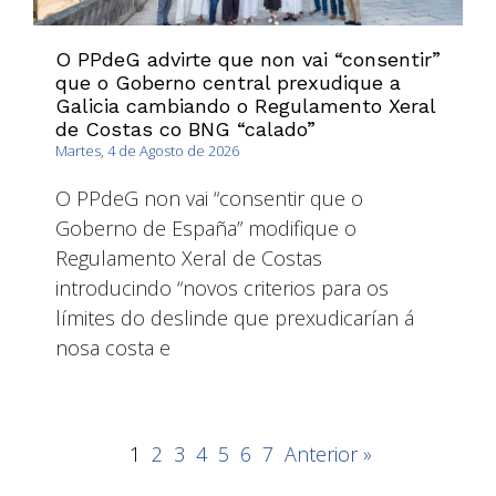
O PPdeG advirte que non vai “consentir”
que o Goberno central prexudique a
Galicia cambiando o Regulamento Xeral
de Costas co BNG “calado”
Martes, 4 de Agosto de 2026
O PPdeG non vai “consentir que o
Goberno de España” modifique o
Regulamento Xeral de Costas
introducindo “novos criterios para os
límites do deslinde que prexudicarían á
nosa costa e
1
2
3
4
5
6
7
Anterior »