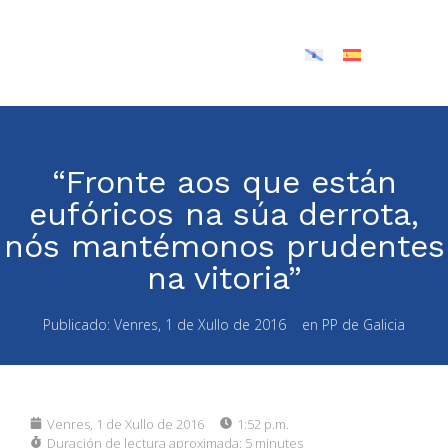
“Fronte aos que están
eufóricos na súa derrota,
nós mantémonos prudentes
na vitoria”
Publicado:
Venres, 1 de Xullo de 2016
en
PP de Galicia
Venres, 1 de Xullo de 2016
1:52 p.m.
Duración de lectura aproximada:
5 minutes