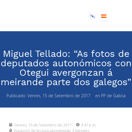
Miguel Tellado: “As fotos de
deputados autonómicos con
Otegui avergonzan á
meirande parte dos galegos”
Publicado:
Venres, 15 de Setembro de 2017
en
PP de Galicia
Venres, 15 de Setembro de 2017
3:47 p.m.
Duración de lectura aproximada:
3 minutes