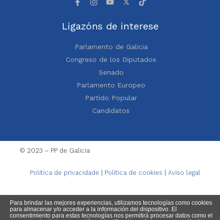
Ligazóns de interese
Parlamento de Galicia
Congreso de los Diputados
Senado
Parlamento Europeo
Partido Popular
Candidatos
© 2023 – PP de Galicia
Política de privacidade
|
Política de cookies
|
Aviso legal
Para brindar las mejores experiencias, utilizamos tecnologías como cookies
para almacenar y/o acceder a la información del dispositivo. El
consentimiento para estas tecnologías nos permitirá procesar datos como el