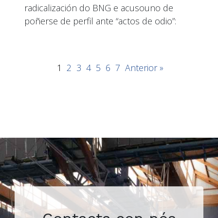
radicalización do BNG e acusouno de
poñerse de perfil ante “actos de odio”:
1
2
3
4
5
6
7
Anterior »