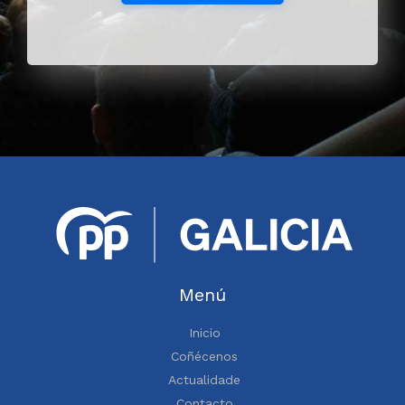
Menú
Inicio
Coñécenos
Actualidade
Contacto