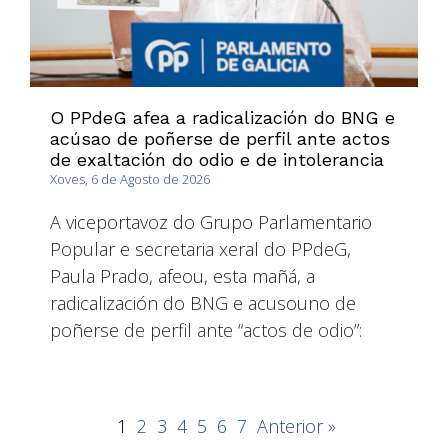
O PPdeG afea a radicalización do BNG e
acúsao de poñerse de perfil ante actos
de exaltación do odio e de intolerancia
Xoves, 6 de Agosto de 2026
A viceportavoz do Grupo Parlamentario
Popular e secretaria xeral do PPdeG,
Paula Prado, afeou, esta mañá, a
radicalización do BNG e acusouno de
poñerse de perfil ante “actos de odio”:
1
2
3
4
5
6
7
Anterior »