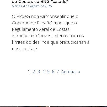
de Costas co BNG “calado”
Martes, 4 de Agosto de 2026
O PPdeG non vai “consentir que o
Goberno de España” modifique o
Regulamento Xeral de Costas
introducindo “novos criterios para os
límites do deslinde que prexudicarían á
nosa costa e
1
2
3
4
5
6
7
Anterior »