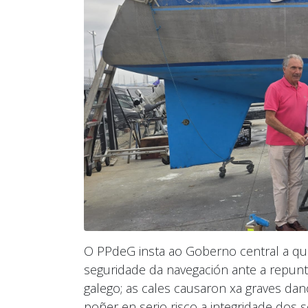
O PPdeG insta ao Goberno central a que 
seguridade da navegación ante a repunt
galego; as cales causaron xa graves dan
poñer en serio risco a integridade dos 