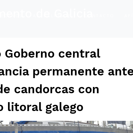
mento de Galicia
ÑÉCENOS
ACTUALIDADE
CONTACTO
AF
 Goberno central
lancia permanente ant
 de candorcas con
litoral galego