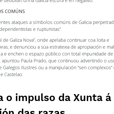
e debuxan unha Galicia escura e en negativo.
LOS COMÚNS
uentes ataques a símbolos comúns de Galicia perpetra
ndependentistas e rupturistas”.
l de Galiza Nova”, onde apelaba continuar coa loita e
as; e denunciou a súa estratexia de apropiación e mal
úa e enchen o espazo público con total impunidade de
as”, apuntou Paula Prado, que continuou advertindo o us
e Galegos Ilustres ou a manipulación “sen complexos”
de Castelao.
 o impulso da Xunta á
ión das razas