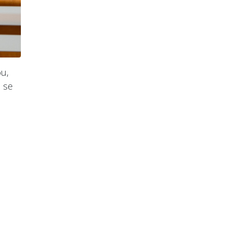
ou,
n se
a