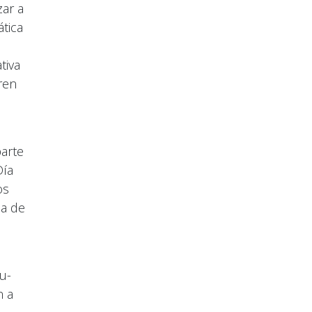
zar a
ática
tiva
ren
parte
Día
os
ma de
iu-
n a