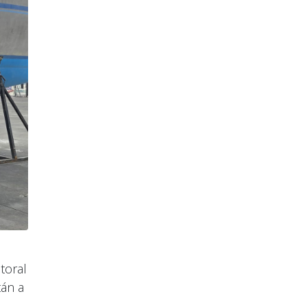
toral
tán a