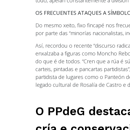
todo, apelan constantemente á división 
OS FRECUENTES ATAQUES A SÍMBO
Do mesmo xeito, fixo fincapé nos frec
por parte das “minorías nacionalistas, i
Así, recordou o recente “discurso radica
enxalzaba a figuras como Moncho Reboir
do que é de todos. “Cren que a rúa é s
carteis, pintadas e pancartas partidist
partidista de lugares como o Panteón d
legado cultural de Rosalía de Castro e 
O PPdeG destaca
cría e conservac