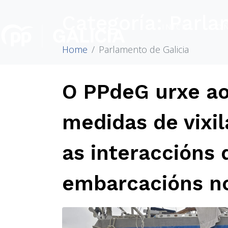
Categoría:
Parla
INICIO
CO
Home
Parlamento de Galicia
O PPdeG urxe ao
medidas de vixi
as interaccións
embarcacións no 