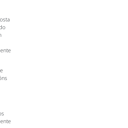
osta
ado
n
dente
de
ións
os
mente