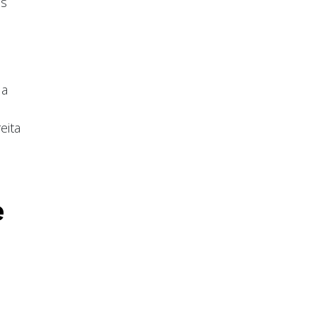
ns
da
eita
e