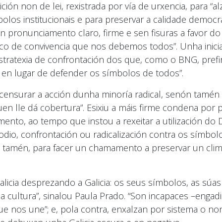
ón non de lei, rexistrada por vía de urxencia, para “al
olos institucionais e para preservar a calidade democr
n pronunciamento claro, firme e sen fisuras a favor do
rco de convivencia que nos debemos todos”. Unha inicia
 estratexia de confrontación dos que, como o BNG, prefi
o en lugar de defender os símbolos de todos”.
a censurar a acción dunha minoría radical, senón tamén
uen lle dá cobertura”. Esixiu a máis firme condena por 
mento, ao tempo que instou a rexeitar a utilización do 
dio, confrontación ou radicalización contra os símbol
u, tamén, para facer un chamamento a preservar un cli
licia desprezando a Galicia: os seus símbolos, as súas
súa cultura”, sinalou Paula Prado. “Son incapaces –engad
e nos une”; e, pola contra, enxalzan por sistema o no