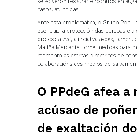
se volveron rexistrar encontros en aug
casos, afundidas.
Ante esta problemática, o Grupo Popula
esenciais: a protección das persoas e 
protexida. Así, a iniciativa avoga, tamén
Mariña Mercante, tome medidas para min
momento as estritas directrices de con
colaboracións cos medios de Salvamento
O PPdeG afea a 
acúsao de poñers
de exaltación do