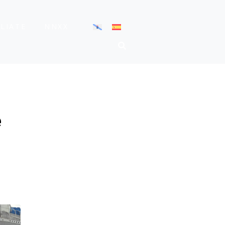
ÍLIATE
NNXX
e