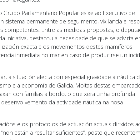
 o Grupo Parlamentario Popular esixe ao Executivo de
 sistema permanente de seguimento, vixilancia e resp
os competentes. Entre as medidas propostas, o deput
 iniciativa, destacou a necesidade de que se advirta e
alización exacta e os movementos destes mamíferos
tencia inmediata no mar en caso de producirse un inci
 a situación afecta con especial gravidade á náutica 
rismo e a economía de Galicia. Moitas destas embarcac
axan con familias a bordo, o que xera unha profunda
 desenvolvemento da actividade náutica na nosa
ións e os protocolos de actuación actuais dirixidos a
 “non están a resultar suficientes”, posto que recente