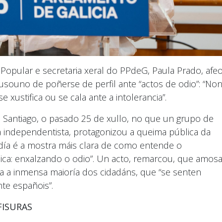
Popular e secretaria xeral do PPdeG, Paula Prado, afe
usouno de poñerse de perfil ante “actos de odio”: “No
 xustifica ou se cala ante a intolerancia”.
e Santiago, o pasado 25 de xullo, no que un grupo de
a independentista, protagonizou a queima pública da
día é a mostra máis clara de como entende o
ca: enxalzando o odio”. Un acto, remarcou, que amos
a a inmensa maioría dos cidadáns, que “se senten
te españois”.
FISURAS