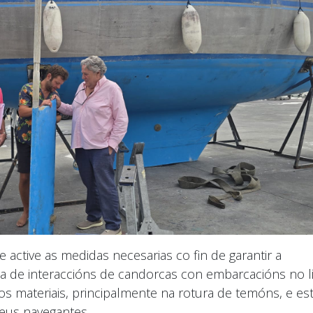
active as medidas necesarias co fin de garantir a
a de interaccións de candorcas con embarcacións no li
os materiais, principalmente na rotura de temóns, e es
seus navegantes.