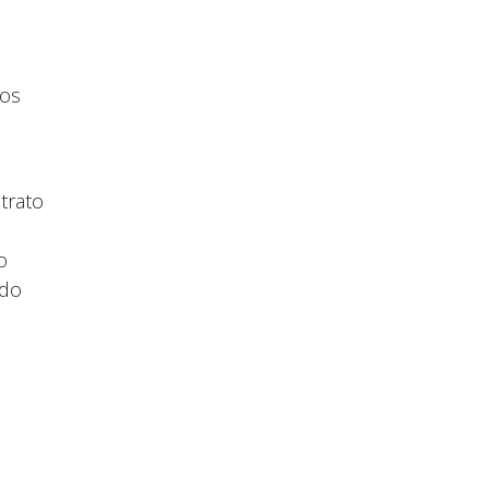
dos
trato
o
 do