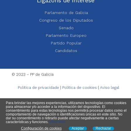
Ligazóns de interese
Parlamento de Galicia
Congreso de los Diputados
Senado
Parlamento Europeo
Partido Popular
Candidatos
© 2023 – PP de Galicia
Política de privacidade
|
Política de cookies
|
Aviso legal
Para brindar las mejores experiencias, utilizamos tecnologías como cookies
para almacenar y/o acceder a la información del dispositivo. El
consentimiento para estas tecnologías nos permitirá procesar datos como el
comportamiento de navegación o identificaciones únicas en este sitio. No
dar su consentimiento o retirarlo puede afectar negativamente a ciertas
características y funciones.
View more
Configuración de cookies
Aceptar
Rechazar