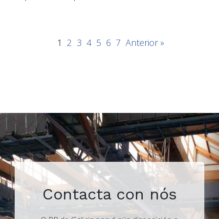
1
2
3
4
5
6
7
Anterior »
Contacta con nós