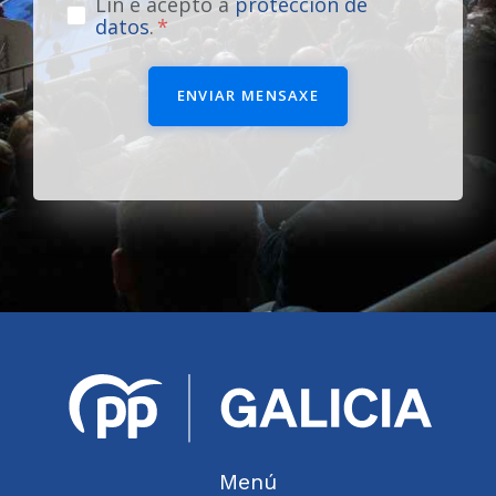
Lin e acepto a
protección de
datos
.
ENVIAR MENSAXE
Menú