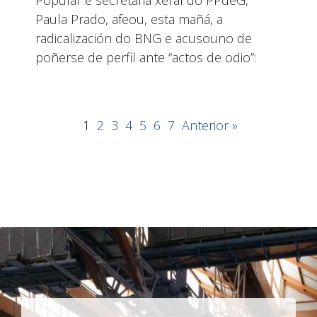
Popular e secretaria xeral do PPdeG,
Paula Prado, afeou, esta mañá, a
radicalización do BNG e acusouno de
poñerse de perfil ante “actos de odio”:
1
2
3
4
5
6
7
Anterior »