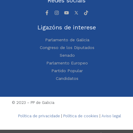
Redes sociais
Ligazóns de interese
Parlamento de Galicia
Congreso de los Diputados
Senado
Parlamento Europeo
Partido Popular
Candidatos
© 2023 – PP de Galicia
Política de privacidade
|
Política de cookies
|
Aviso legal