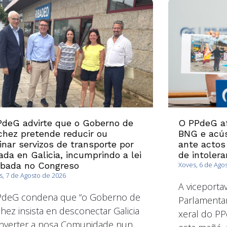
deG advirte que o Goberno de
O PPdeG af
hez pretende reducir ou
BNG e acús
inar servizos de transporte por
ante actos
ada en Galicia, incumprindo a lei
de intolera
obada no Congreso
Xoves, 6 de Ago
, 7 de Agosto de 2026
A viceport
PdeG condena que “o Goberno de
Parlamentar
hez insista en desconectar Galicia
xeral do PP
nverter a nosa Comunidade nun