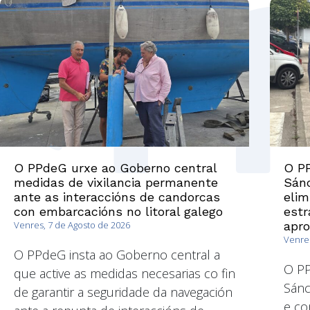
O PPdeG urxe ao Goberno central
O PP
medidas de vixilancia permanente
Sánc
ante as interaccións de candorcas
elim
con embarcacións no litoral galego
estr
Venres, 7 de Agosto de 2026
apr
Venres
O PPdeG insta ao Goberno central a
O P
que active as medidas necesarias co fin
Sánc
de garantir a seguridade da navegación
e co