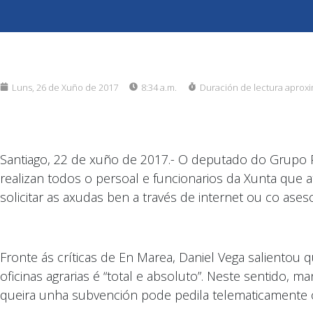
Luns, 26 de Xuño de 2017
8:34 a.m.
Duración de lectura aprox
Santiago, 22 de xuño de 2017.- O deputado do Grupo 
realizan todos o persoal e funcionarios da Xunta que a
solicitar as axudas ben a través de internet ou co ase
Fronte ás críticas de En Marea, Daniel Vega salientou
oficinas agrarias é “total e absoluto”. Neste sentido,
queira unha subvención pode pedila telematicamente ou 