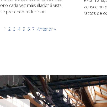
esta mañá, 
torio cada vez máis illado” á vista
acusouno de
ue pretende reducir ou
“actos de od
1
2
3
4
5
6
7
Anterior »