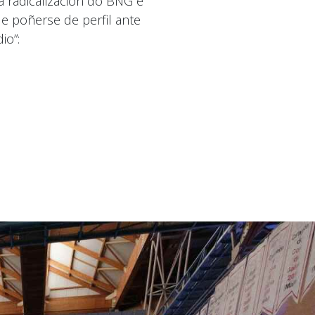
a radicalización do BNG e
 poñerse de perfil ante
io”: