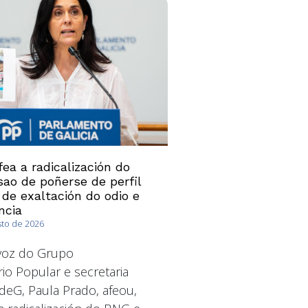
ea a radicalización do
ao de poñerse de perfil
 de exaltación do odio e
ncia
sto de 2026
avoz do Grupo
io Popular e secretaria
deG, Paula Prado, afeou,