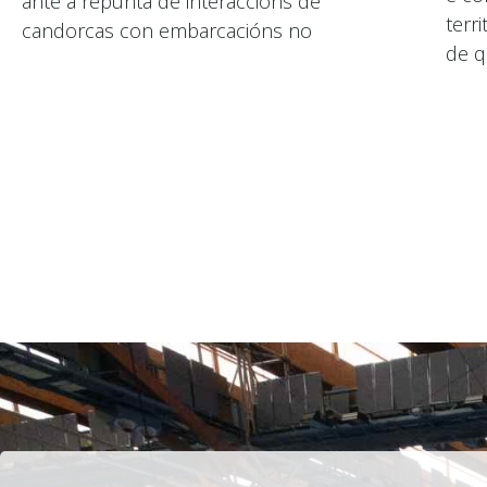
ante a repunta de interaccións de
terri
candorcas con embarcacións no
de q