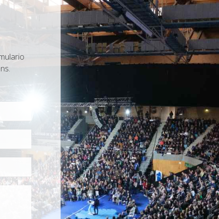
mulario
ns.