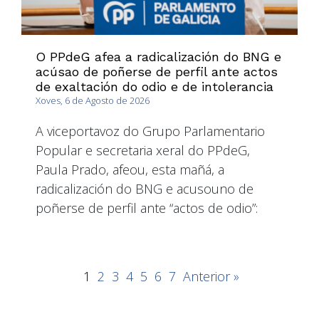
O PPdeG afea a radicalización do BNG e
acúsao de poñerse de perfil ante actos
de exaltación do odio e de intolerancia
Xoves, 6 de Agosto de 2026
A viceportavoz do Grupo Parlamentario
Popular e secretaria xeral do PPdeG,
Paula Prado, afeou, esta mañá, a
radicalización do BNG e acusouno de
poñerse de perfil ante “actos de odio”:
1
2
3
4
5
6
7
Anterior »