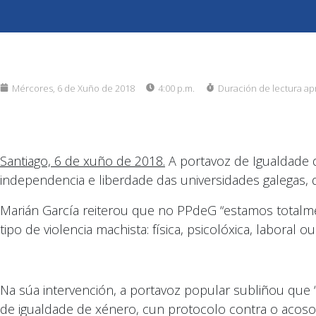
Mércores, 6 de Xuño de 2018
4:00 p.m.
Duración de lectura ap
Santiago, 6 de xuño de 2018.
A portavoz de Igualdade
independencia e liberdade das universidades galegas, q
Marián García reiterou que no PPdeG “estamos totalmen
tipo de violencia machista: física, psicolóxica, laboral 
Na súa intervención, a portavoz popular subliñou que 
de igualdade de xénero, cun protocolo contra o acoso 