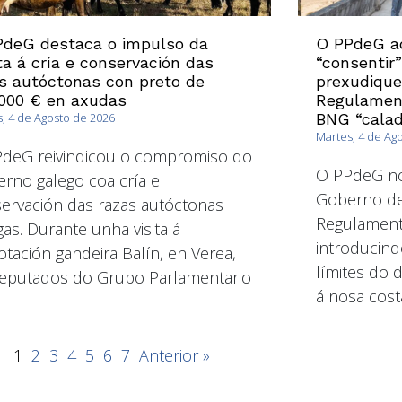
PdeG destaca o impulso da
O PPdeG ad
a á cría e conservación das
“consentir
s autóctonas con preto de
prexudique
000 € en axudas
Regulament
, 4 de Agosto de 2026
BNG “calad
Martes, 4 de Ag
deG reivindicou o compromiso do
O PPdeG non
rno galego coa cría e
Goberno de
ervación das razas autóctonas
Regulament
gas. Durante unha visita á
introducind
otación gandeira Balín, en Verea,
límites do 
eputados do Grupo Parlamentario
á nosa cost
1
2
3
4
5
6
7
Anterior »