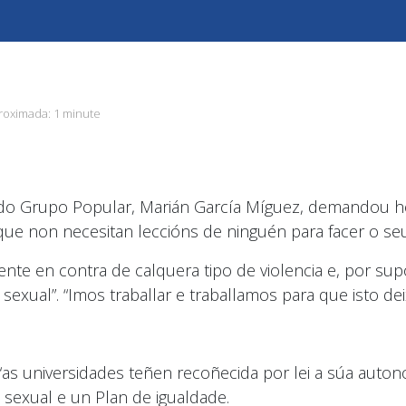
roximada:
1 minute
 do Grupo Popular, Marián García Míguez, demandou h
ue non necesitan leccións de ninguén para facer o seu 
te en contra de calquera tipo de violencia e, por sup
ou sexual”. “Imos traballar e traballamos para que isto de
“as universidades teñen recoñecida por lei a súa auton
sexual e un Plan de igualdade.