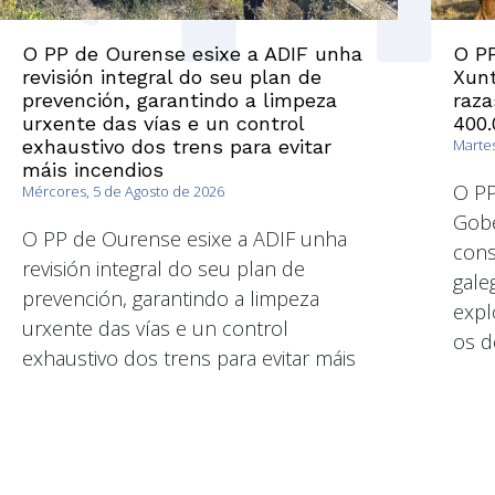
O PP de Ourense esixe a ADIF unha
O P
revisión integral do seu plan de
Xunt
prevención, garantindo a limpeza
raza
urxente das vías e un control
400.
exhaustivo dos trens para evitar
Martes
máis incendios
O PP
Mércores, 5 de Agosto de 2026
Gobe
O PP de Ourense esixe a ADIF unha
cons
revisión integral do seu plan de
gale
prevención, garantindo a limpeza
expl
urxente das vías e un control
os d
exhaustivo dos trens para evitar máis