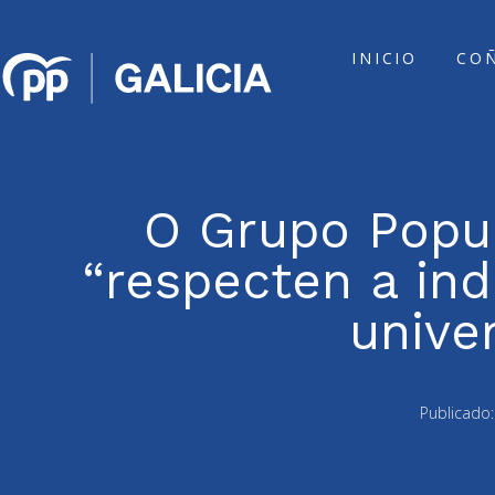
INICIO
CO
O Grupo Popu
“respecten a in
unive
Publicado