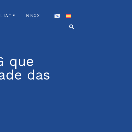
ÍLIATE
NNXX
G que
dade das