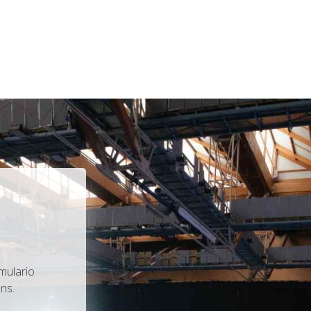
mulario
ns.