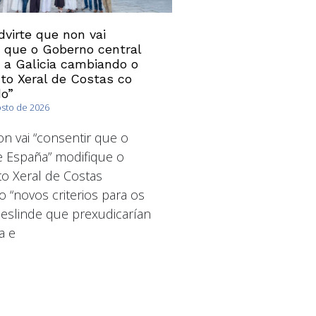
virte que non vai
” que o Goberno central
 a Galicia cambiando o
o Xeral de Costas co
o”
osto de 2026
 vai “consentir que o
 España” modifique o
o Xeral de Costas
o “novos criterios para os
deslinde que prexudicarían
a e