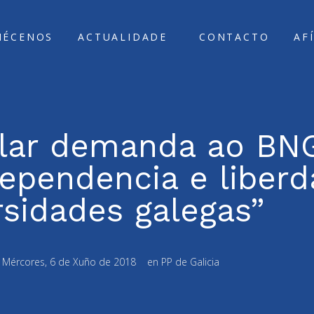
ÑÉCENOS
ACTUALIDADE
CONTACTO
AF
lar demanda ao BN
dependencia e liber
rsidades galegas”
:
Mércores, 6 de Xuño de 2018
en
PP de Galicia