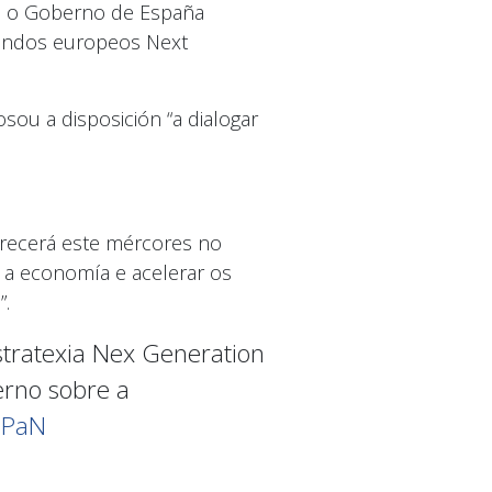
ue o Goberno de España
 fondos europeos Next
sou a disposición “a dialogar
recerá este mércores no
r a economía e acelerar os
”.
stratexia Nex Generation
erno sobre a
iPaN