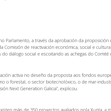
o Parlamento, a través da aprobación da proposición de
da Comisión de reactivación económica, social e cultura
 do diálogo social e escoitando as achegas do Comité
pación activa no deseño da proposta aos fondos europ
omo o forestal, o sector biotecnolóxico, o de mar-indust
ión Next Generation Galicia”, explicou.
xisten máis de 350 proxectos avaliados pola Xunta, a mai