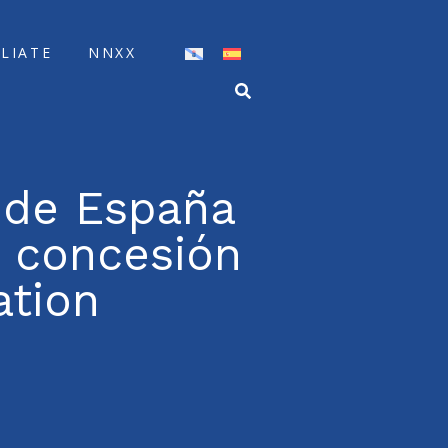
ÍLIATE
NNXX
 de España
a concesión
ation