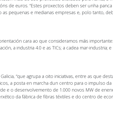
llóns de euros. “Estes proxectos deben ser unha panca
o as pequenas e medianas empresas e, polo tanto, debe
rientación cara ao que consideramos máis importante: 
ación, a industria 4.0 e as TICs; a cadea mar-industria;
licia, “que agrupa a oito iniciativas, entre as que des
lósicos, a posta en marcha dun centro para o impulso da
erde e o desenvolvemento de 1.000 novos MW de enerxía
ético da fábrica de fibras téxtiles e do centro de econ