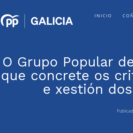
INICIO
CO
O Grupo Popular d
que concrete os cri
e xestión do
Publica