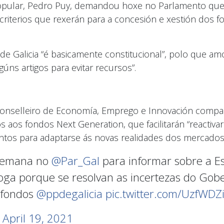
o Popular, Pedro Puy, demandou hoxe no Parlamento q
 criterios que rexerán para a concesión e xestión dos
de Galicia “é basicamente constitucional”, polo que amo
úns artigos para evitar recursos”.
conselleiro de Economía, Emprego e Innovación compa
 aos fondos Next Generation, que facilitarán “reactiva
ntos para adaptarse ás novas realidades dos mercados
 semana no
@Par_Gal
para informar sobre a E
avoga porque se resolvan as incertezas do Gob
s fondos
@ppdegalicia
pic.twitter.com/UzfWDZ
)
April 19, 2021