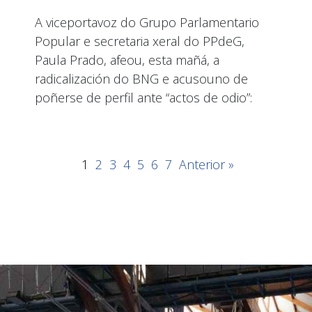
A viceportavoz do Grupo Parlamentario
Popular e secretaria xeral do PPdeG,
Paula Prado, afeou, esta mañá, a
radicalización do BNG e acusouno de
poñerse de perfil ante “actos de odio”:
1
2
3
4
5
6
7
Anterior »