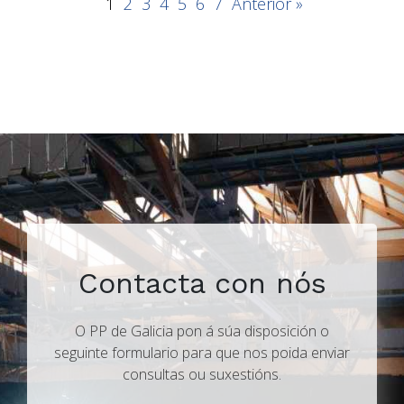
1
2
3
4
5
6
7
Anterior »
Contacta con nós
O PP de Galicia pon á súa disposición o
seguinte formulario para que nos poida enviar
consultas ou suxestións.