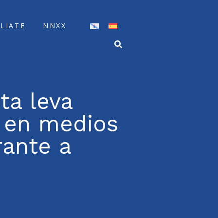
ÍLIATE
NNXX
ta leva
s en medios
rante a