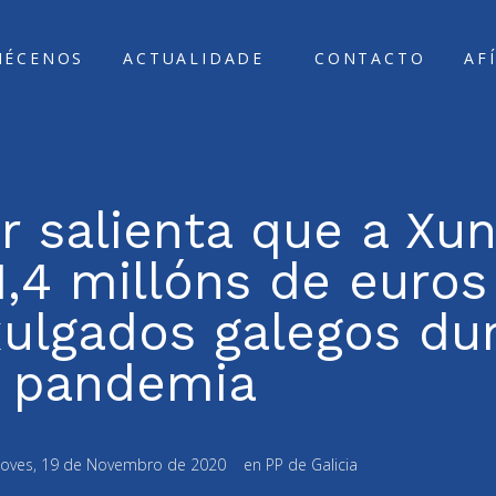
ÑÉCENOS
ACTUALIDADE
CONTACTO
AF
 salienta que a Xun
1,4 millóns de euro
xulgados galegos du
pandemia
oves, 19 de Novembro de 2020
en
PP de Galicia