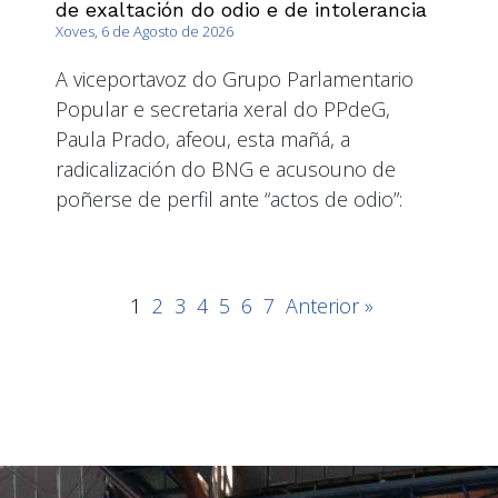
de exaltación do odio e de intolerancia
Xoves, 6 de Agosto de 2026
A viceportavoz do Grupo Parlamentario
Popular e secretaria xeral do PPdeG,
Paula Prado, afeou, esta mañá, a
radicalización do BNG e acusouno de
poñerse de perfil ante “actos de odio”:
1
2
3
4
5
6
7
Anterior »