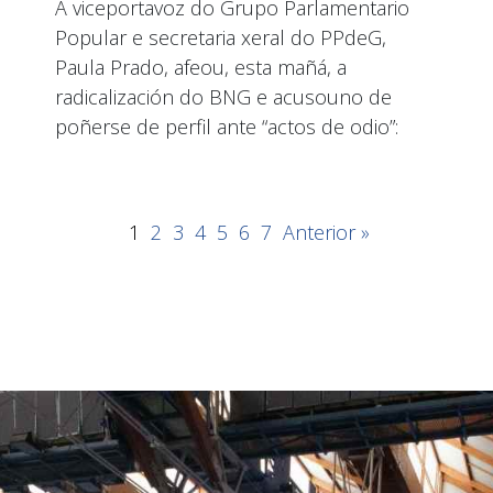
A viceportavoz do Grupo Parlamentario
Popular e secretaria xeral do PPdeG,
Paula Prado, afeou, esta mañá, a
radicalización do BNG e acusouno de
poñerse de perfil ante “actos de odio”:
1
2
3
4
5
6
7
Anterior »