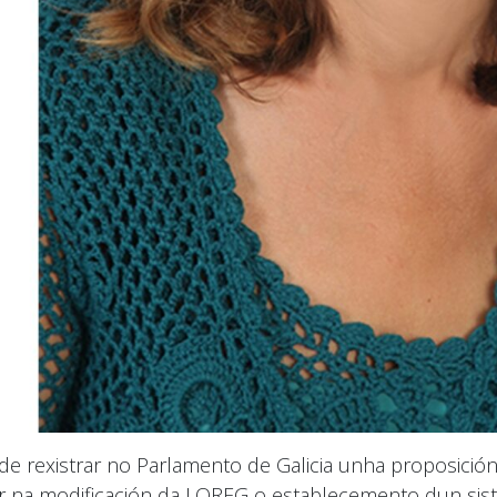
e rexistrar no Parlamento de Galicia unha proposición
ír na modificación da LOREG o establecemento dun sis