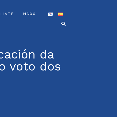
ÍLIATE
NNXX
cación da
 o voto dos