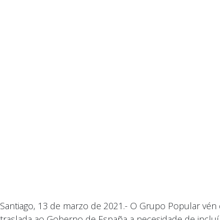
Santiago, 13 de marzo de 2021.- O Grupo Popular vén d
traslada ao Goberno de España a necesidade de inclu