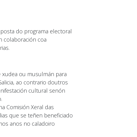
oposta do programa electoral
n colaboración coa
ias.
de xudea ou musulmán para
licia, ao contrario doutros
nifestación cultural senón
.
na Comisión Xeral das
ias que se teñen beneficiado
imos anos no caladoiro