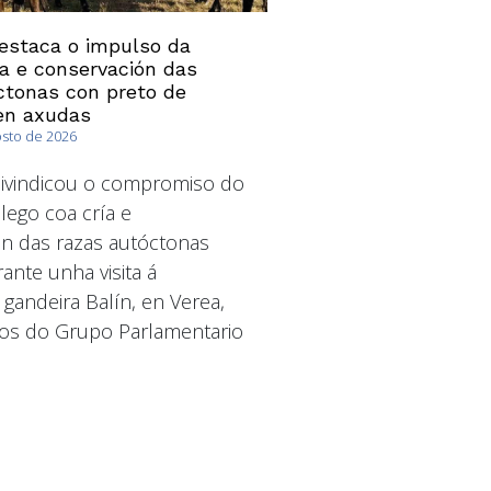
estaca o impulso da
ía e conservación das
ctonas con preto de
en axudas
osto de 2026
ivindicou o compromiso do
ego coa cría e
n das razas autóctonas
ante unha visita á
 gandeira Balín, en Verea,
os do Grupo Parlamentario