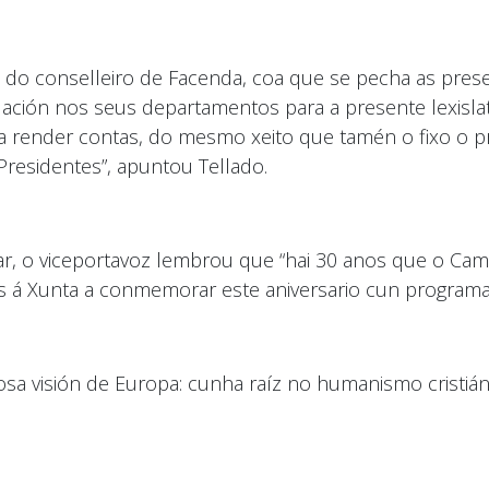
 do conselleiro de Facenda, coa que se pecha as pr
uación nos seus departamentos para a presente lexislat
render contas, do mesmo xeito que tamén o fixo o pr
Presidentes”, apuntou Tellado.
ar, o viceportavoz lembrou que “hai 30 anos que o Ca
os á Xunta a conmemorar este aniversario cun programa 
a visión de Europa: cunha raíz no humanismo cristián,