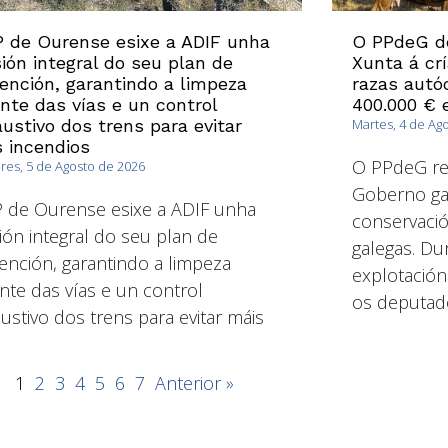
 de Ourense esixe a ADIF unha
O PPdeG d
sión integral do seu plan de
Xunta á cr
ención, garantindo a limpeza
razas autó
nte das vías e un control
400.000 € 
ustivo dos trens para evitar
Martes, 4 de Ag
 incendios
O PPdeG re
es, 5 de Agosto de 2026
Goberno gal
 de Ourense esixe a ADIF unha
conservació
sión integral do seu plan de
galegas. Dur
ención, garantindo a limpeza
explotación
nte das vías e un control
os deputad
ustivo dos trens para evitar máis
1
2
3
4
5
6
7
Anterior »