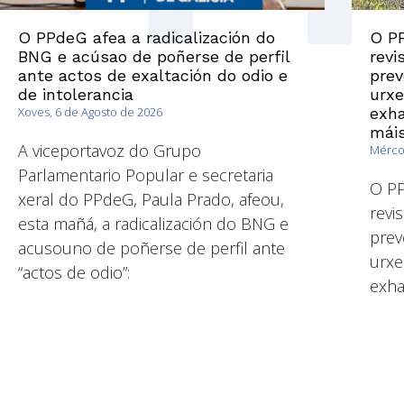
O PPdeG afea a radicalización do
O PP
BNG e acúsao de poñerse de perfil
revi
ante actos de exaltación do odio e
prev
de intolerancia
urxe
Xoves, 6 de Agosto de 2026
exha
máis
A viceportavoz do Grupo
Mércor
Parlamentario Popular e secretaria
O PP
xeral do PPdeG, Paula Prado, afeou,
revi
esta mañá, a radicalización do BNG e
prev
acusouno de poñerse de perfil ante
urxe
“actos de odio”:
exha