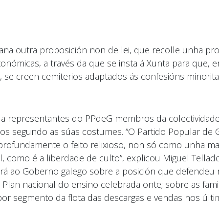
na outra proposición non de lei, que recolle unha pr
nómicas, a través da que se insta á Xunta para que, e
 se creen cemiterios adaptados ás confesións minoritar
n a representantes do PPdeG membros da colectivida
s segundo as súas costumes. “O Partido Popular de Ga
 profundamente o feito relixioso, non só como unha ma
como é a liberdade de culto”, explicou Miguel Tellado
rá ao Goberno galego sobre a posición que defendeu 
an nacional do ensino celebrada onte; sobre as famil
 por segmento da flota das descargas e vendas nos últ