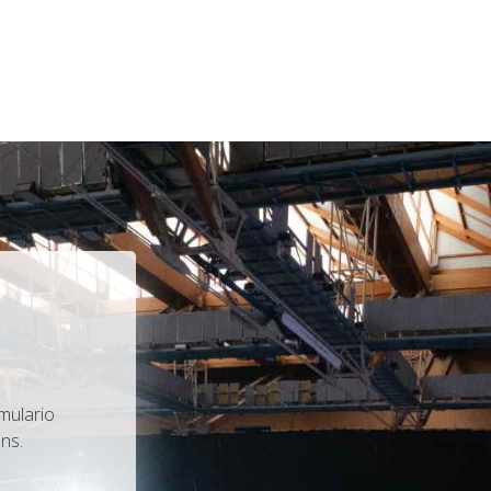
mulario
ns.