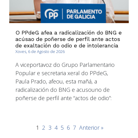
O PPdeG afea a radicalización do BNG e
acúsao de poñerse de perfil ante actos
de exaltación do odio e de intolerancia
Xoves, 6 de Agosto de 2026
A viceportavoz do Grupo Parlamentario
Popular e secretaria xeral do PPdeG,
Paula Prado, afeou, esta mañá, a
radicalización do BNG e acusouno de
poñerse de perfil ante “actos de odio”:
1
2
3
4
5
6
7
Anterior »