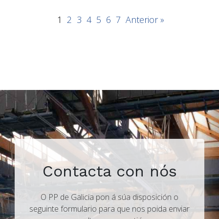
1
2
3
4
5
6
7
Anterior »
Contacta con nós
O PP de Galicia pon á súa disposición o
seguinte formulario para que nos poida enviar