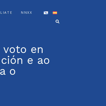
ÍLIATE
NNXX
 voto en
ución e ao
a o