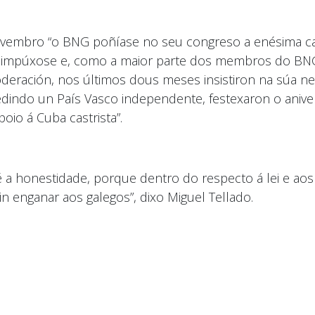
ovembro “o BNG poñíase no seu congreso a enésima ca
e impúxose e, como a maior parte dos membros do BNG
eración, nos últimos dous meses insistiron na súa neg
dindo un País Vasco independente, festexaron o aniver
io á Cuba castrista”.
 é a honestidade, porque dentro do respecto á lei e aos
n enganar aos galegos”, dixo Miguel Tellado.