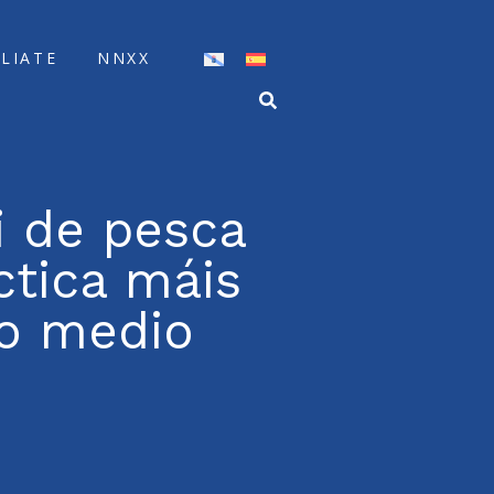
ÍLIATE
NNXX
i de pesca
ctica máis
co medio