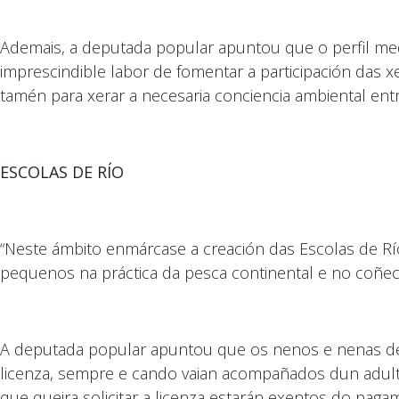
Ademais, a deputada popular apuntou que o perfil med
imprescindible labor de fomentar a participación das x
tamén para xerar a necesaria conciencia ambiental ent
ESCOLAS DE RÍO
“Neste ámbito enmárcase a creación das Escolas de Rí
pequenos na práctica da pesca continental e no coñec
A deputada popular apuntou que os nenos e nenas de a
licenza, sempre e cando vaian acompañados dun adul
que queira solicitar a licenza estarán exentos do paga