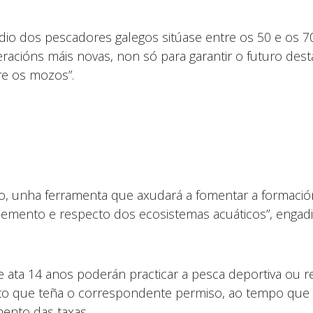
io dos pescadores galegos sitúase entre os 50 e os 70
eracións máis novas, non só para garantir o futuro dest
re os mozos”.
o, unha ferramenta que axudará a fomentar a formació
emento e respecto dos ecosistemas acuáticos”, engadi
ta 14 anos poderán practicar a pesca deportiva ou re
to que teña o correspondente permiso, ao tempo que
mento das taxas.