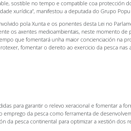
ntable, sostible no tempo e compatible coa protección
ridade xurídica”, manifestou a deputada do Grupo Popul
envolvido pola Xunta e os ponentes desta Lei no Parla
mente os axentes medioambientais, neste momento de 
o tempo que fomentará unha maior concienciación na pro
 protexer, fomentar o dereito ao exercicio da pesca nas 
idas para garantir o relevo xeracional e fomentar a fo
e; o emprego da pesca como ferramenta de desenvolvem
tión da pesca continental para optimizar a xestión dos r