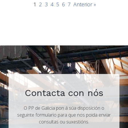
1
2
3
4
5
6
7
Anterior »
Contacta con nós
O PP de Galicia pon á súa disposición o
seguinte formulario para que nos poida enviar
consultas ou suxestións.