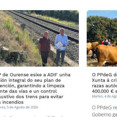
 de Ourense esixe a ADIF unha
O PPdeG d
sión integral do seu plan de
Xunta á cr
ención, garantindo a limpeza
razas autó
nte das vías e un control
400.000 € 
ustivo dos trens para evitar
Martes, 4 de Ag
 incendios
O PPdeG re
es, 5 de Agosto de 2026
Goberno gal