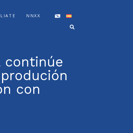
ÍLIATE
NNXX
 continúe
 produción
ón con