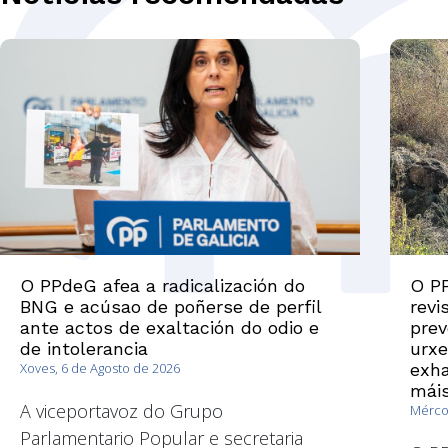
O PPdeG afea a radicalización do
O PP
BNG e acúsao de poñerse de perfil
revi
ante actos de exaltación do odio e
prev
de intolerancia
urxe
Xoves, 6 de Agosto de 2026
exha
máis
A viceportavoz do Grupo
Mércor
Parlamentario Popular e secretaria